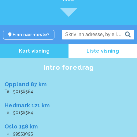
Finn nærmeste?
Kart visning
Liste visning
Intro foredrag
Oppland 87 km
Tel: 90156584
Hedmark 121 km
Tel: 90156584
Oslo 158 km
Tel: 99553095