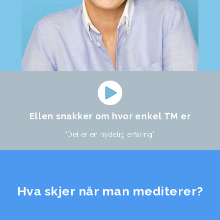
Ellen snakker om hvor enkel TM er
"Det er en nydelig erfaring"
Hva skjer når man mediterer?