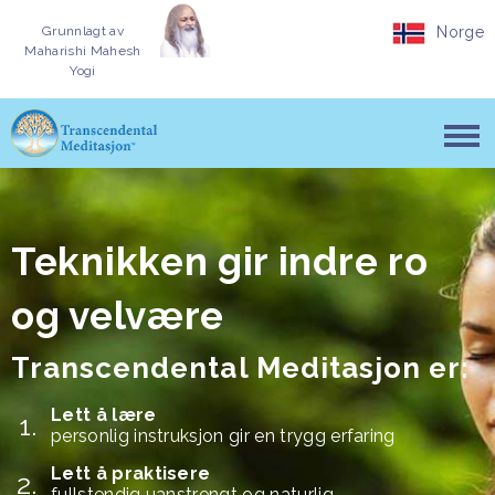
Grunnlagt av
Norge
Maharishi Mahesh
Yogi
Teknikken gir indre ro
og velvære
Transcendental Meditasjon er:
Lett å lære
personlig instruksjon gir en trygg erfaring
Lett å praktisere
fullstendig uanstrengt og naturlig