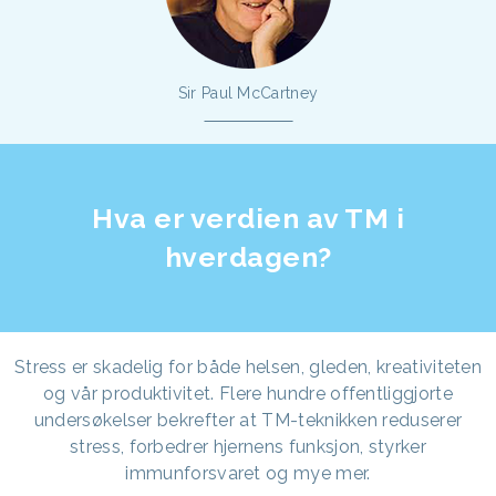
Sir Paul McCartney
Hva er verdien av TM i
hverdagen?
Stress er skadelig for både helsen, gleden, kreativiteten
og vår produktivitet. Flere hundre offentliggjorte
undersøkelser bekrefter at TM-teknikken reduserer
stress, forbedrer hjernens funksjon, styrker
immunforsvaret og mye mer.