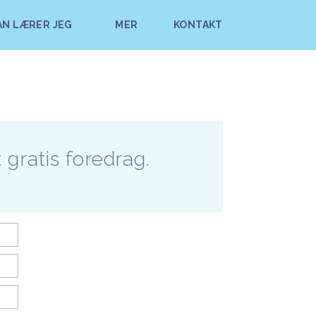
N LÆRER JEG
MER
KONTAKT
 gratis foredrag.