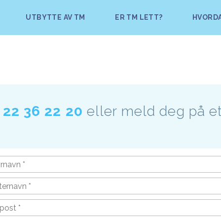
UTBYTTE AV TM
ER TM LETT?
HVORDA
g
22 36 22 20
eller meld deg på et